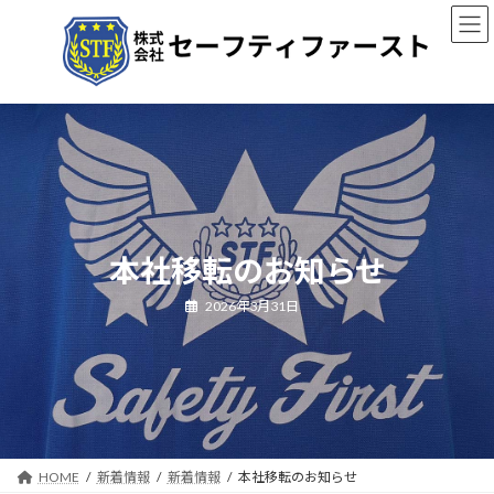
コ
ナ
ン
ビ
テ
ゲ
ン
ー
ツ
シ
へ
ョ
ス
ン
キ
に
ッ
移
プ
動
本社移転のお知らせ
2026年3月31日
HOME
新着情報
新着情報
本社移転のお知らせ